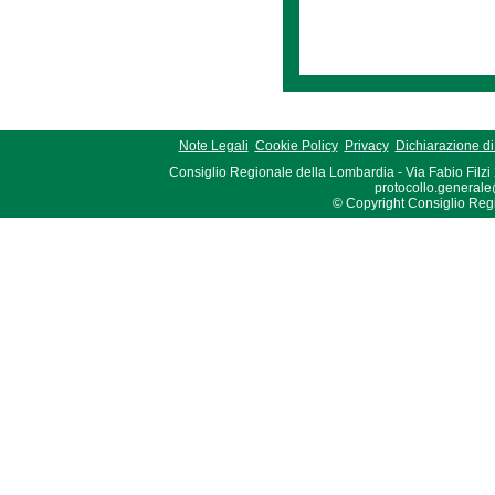
Note Legali
Cookie Policy
Privacy
Dichiarazione di 
Consiglio Regionale della Lombardia - Via Fabio Filzi
protocollo.generale
© Copyright Consiglio Region