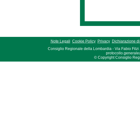
Note Legali
Cookie Policy
Privacy
Dichiarazione di 
Consiglio Regionale della Lombardia - Via Fabio Filzi
protocollo.generale
© Copyright Consiglio Region