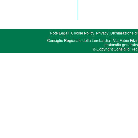
Note Legali
Cookie Policy
Privacy
Dichiarazione di 
Consiglio Regionale della Lombardia - Via Fabio Filzi
protocollo.generale
© Copyright Consiglio Region