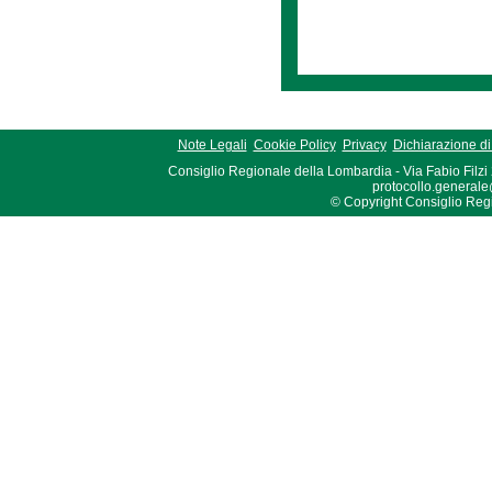
Note Legali
Cookie Policy
Privacy
Dichiarazione di 
Consiglio Regionale della Lombardia - Via Fabio Filzi
protocollo.generale
© Copyright Consiglio Region