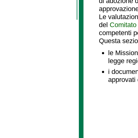
di adozione d
approvazione
Le valutazio
del
Comitato 
competenti p
Questa sezio
le Mission
legge reg
i document
approvati 