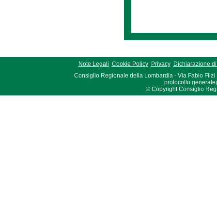
Note Legali
Cookie Policy
Privacy
Dichiarazione di 
Consiglio Regionale della Lombardia - Via Fabio Filzi
protocollo.generale
© Copyright Consiglio Region