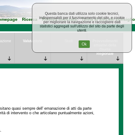
Questa banca dati utilizza solo cookie tecnici,
indispensabili per il funzionamento del sito, e cookie
omepage
Ricerca
Ricerca avanzata
Torna al sito del consiglio
per migliorare la navigazione e raccogliere dati
statistici aggregati sull'utilizzo del sito da parte degli
utenti.
azione
Valutazione
Studi
Provvedimenti
Ok
attuativi della
Giunta
Regionale
ssitano quasi sempre dell' emanazione di atti da parte
ità di intervento o che articolano puntualmente azioni,
.