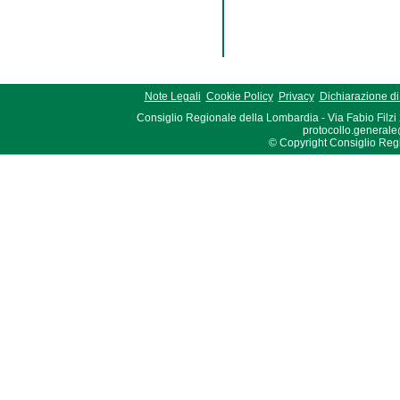
Note Legali
Cookie Policy
Privacy
Dichiarazione di 
Consiglio Regionale della Lombardia - Via Fabio Filzi
protocollo.generale
© Copyright Consiglio Region