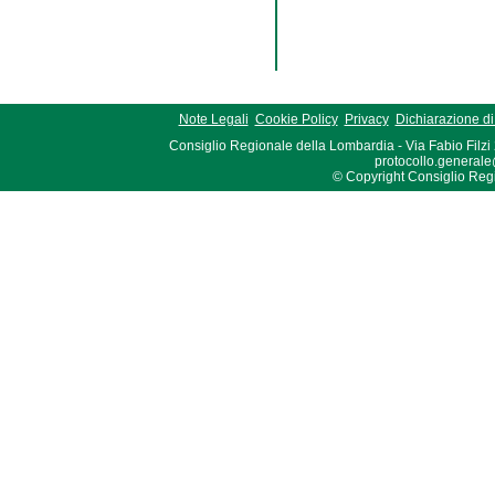
Note Legali
Cookie Policy
Privacy
Dichiarazione di 
Consiglio Regionale della Lombardia - Via Fabio Filzi
protocollo.generale
© Copyright Consiglio Region