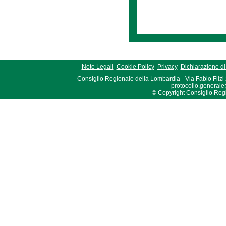
Note Legali
Cookie Policy
Privacy
Dichiarazione di 
Consiglio Regionale della Lombardia - Via Fabio Filzi
protocollo.generale
© Copyright Consiglio Region