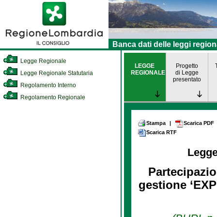
Banca dati delle leggi region
Legge Regionale
LEGGE
Progetto
REGIONALE
di Legge
Legge Regionale Statutaria
presentato
Regolamento Interno
Regolamento Regionale
Stampa
|
Scarica PDF
Scarica RTF
Legge
Partecipazio
gestione ‘EXPO