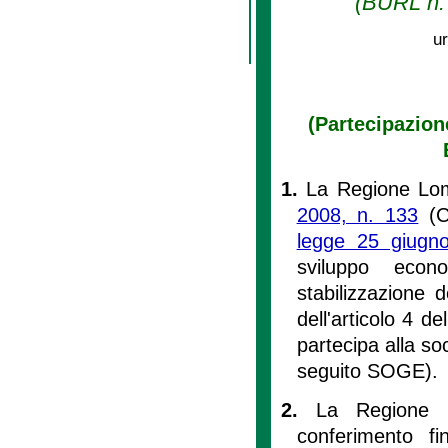
(BURL n. 
ur
(Partecipazion
1.
La Regione Lomb
2008, n. 133
(Co
legge 25 giugn
sviluppo econo
stabilizzazione 
dell'articolo 4 d
partecipa alla s
seguito SOGE).
2.
La Regione p
conferimento fi