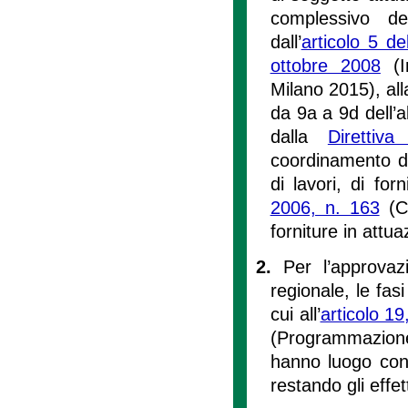
complessivo deg
dall’
articolo 5 de
ottobre 2008
(In
Milano 2015), all
da 9a a 9d dell’
dalla
Diretti
coordinamento de
di lavori, di for
2006, n. 163
(Co
forniture in attu
2.
Per l’approva
regionale, le fas
cui all’
articolo 1
(Programmazione 
hanno luogo cont
restando gli effet