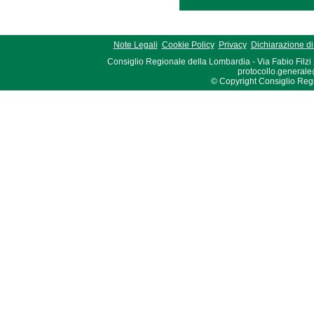
Note Legali
Cookie Policy
Privacy
Dichiarazione di 
Consiglio Regionale della Lombardia - Via Fabio Filzi
protocollo.generale
© Copyright Consiglio Region