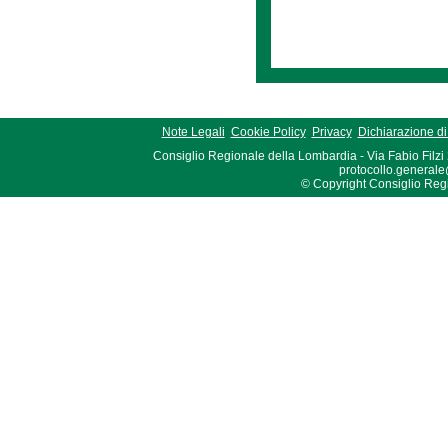
Note Legali
Cookie Policy
Privacy
Dichiarazione di 
Consiglio Regionale della Lombardia - Via Fabio Filzi
protocollo.generale
© Copyright Consiglio Region