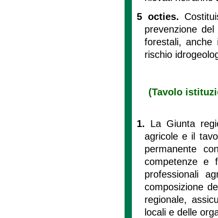
5 octies.
Costitu
prevenzione del r
forestali, anche
rischio idrogeolo
(Tavolo istituz
1.
La Giunta regio
agricole e il tav
permanente con 
competenze e fu
professionali ag
composizione dei
regionale, assi
locali e delle org