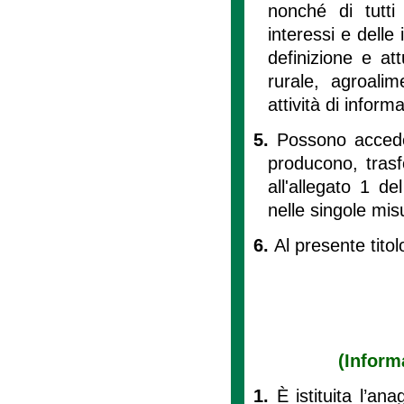
nonché di tutti 
interessi e delle
definizione e att
rurale, agroali
attività di infor
5.
Possono accede
producono, trasf
all'allegato 1 de
nelle singole mis
6.
Al presente titolo
(Inform
1.
È istituita l’an