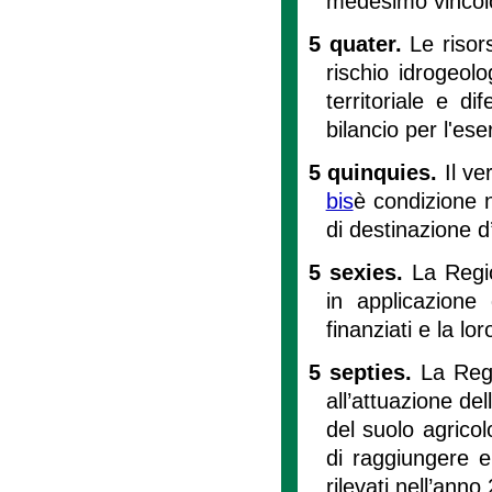
medesimo vincol
5 quater.
Le risor
rischio idrogeol
territoriale e d
bilancio per l'ese
5 quinquies.
Il v
bis
è condizione n
di destinazione d
5 sexies.
La Regi
in applicazione
finanziati e la lo
5 septies.
La Regi
all’attuazione de
del suolo agricol
di raggiungere e
rilevati nell’anno