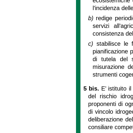
ecosistemiche d
l’incidenza delle
b)
redige period
servizi all’ag
consistenza del
c)
stabilisce le
pianificazione 
di tutela del 
misurazione d
strumenti cogen
5 bis.
E’ istituito
del rischio idr
proponenti di og
di vincolo idrogeo
deliberazione de
consiliare compet