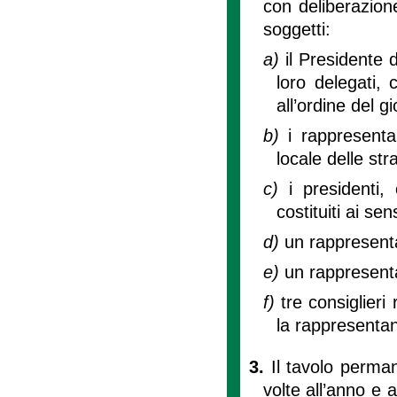
con deliberazion
soggetti:
a)
il Presidente 
loro delegati, 
all’ordine del g
b)
i rappresentan
locale delle str
c)
i presidenti,
costituiti ai se
d)
un rappresent
e)
un rappresent
f)
tre consiglieri
la rappresenta
3.
Il tavolo perma
volte all’anno e 