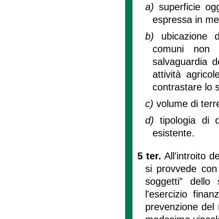
a)
superficie og
espressa in met
b)
ubicazione d
comuni non m
salvaguardia d
attività agrico
contrastare lo
c)
volume di terr
d)
tipologia di
esistente.
5 ter.
All'introito 
si provvede con 
soggetti” dello
l'esercizio fina
prevenzione del r