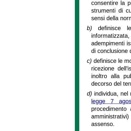
consentire la p
strumenti di cui
sensi della nor
b)
definisce 
informatizzata, 
adempimenti ist
di conclusione 
c)
definisce le mo
ricezione dell
inoltro alla p
decorso del te
d)
individua, nel r
legge 7 ago
procedimento a
amministrativi)
assenso.