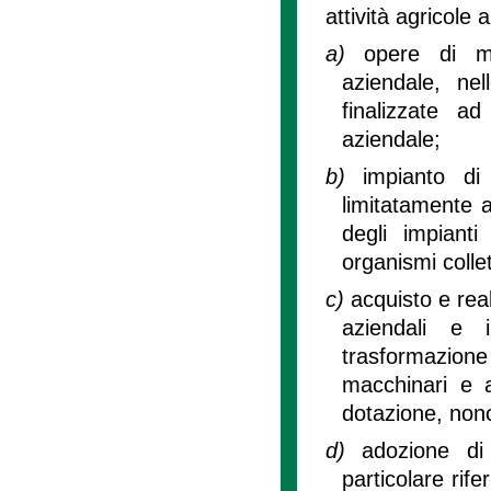
attività agricole 
a)
opere di mi
aziendale, ne
finalizzate ad
aziendale;
b)
impianto di
limitatamente a
degli impianti
organismi collet
c)
acquisto e real
aziendali e i
trasformazione d
macchinari e a
dotazione, nonch
d)
adozione di 
particolare rife