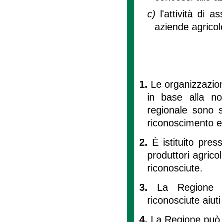
c)
l'attività di 
aziende agricol
1.
Le organizzazion
in base alla no
regionale sono s
riconoscimento e
2.
È istituito pres
produttori agricol
riconosciute.
3.
La Regione p
riconosciute aiut
4.
La Regione può a