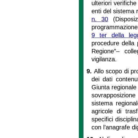
ulteriori verific
enti del sistema 
n. 30
(Disposiz
programmazione e
9 ter della le
procedure della 
Regione”– colle
vigilanza.
9.
Allo scopo di p
dei dati contenut
Giunta regionale a
sovrapposizione 
sistema regional
agricole di tra
specifici discipli
con l’anagrafe di