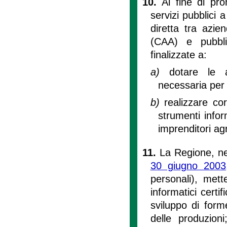
10.
Al fine di pro
servizi pubblici a
diretta tra azien
(CAA) e pubbli
finalizzate a:
a)
dotare le a
necessaria per 
b)
realizzare co
strumenti infor
imprenditori agr
11.
La Regione, nel
30 giugno 2003
personali), mett
informatici certif
sviluppo di form
delle produzioni