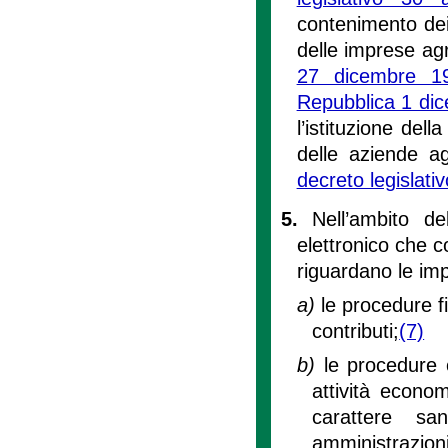
contenimento dei 
delle imprese agr
27 dicembre 1
Repubblica 1 di
l’istituzione del
delle aziende ag
decreto legislati
5.
Nell’ambito del
elettronico che c
riguardano le impr
a)
le procedure fi
contributi;
(7)
b)
le procedure 
attività econo
carattere sa
amministrazioni