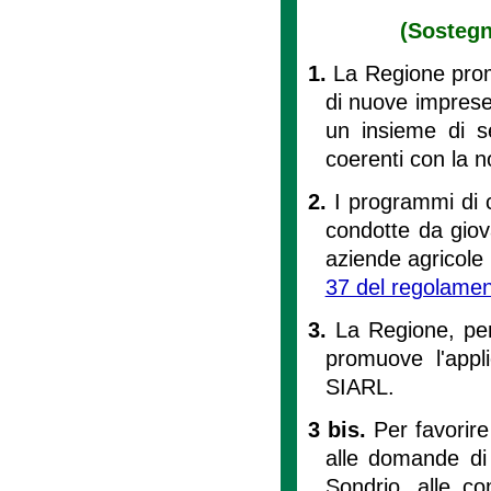
(Sostegn
1.
La Regione promu
di nuove imprese
un insieme di s
coerenti con la 
2.
I programmi di 
condotte da giov
aziende agricole 
37 del regolame
3.
La Regione, per
promuove l'appli
SIARL.
3 bis.
Per favorire
alle domande di 
Sondrio, alle c