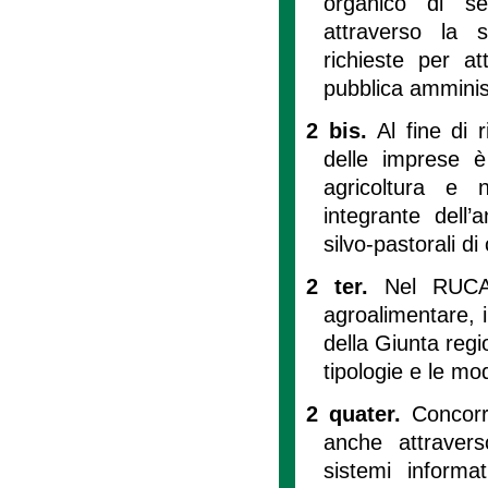
organico di se
attraverso la s
richieste per a
pubblica amminis
2 bis.
Al fine di r
delle imprese è 
agricoltura e 
integrante dell’
silvo-pastorali di c
2 ter.
Nel RUCA 
agroalimentare, i 
della Giunta regio
tipologie e le mod
2 quater.
Concorr
anche attraverso
sistemi informa