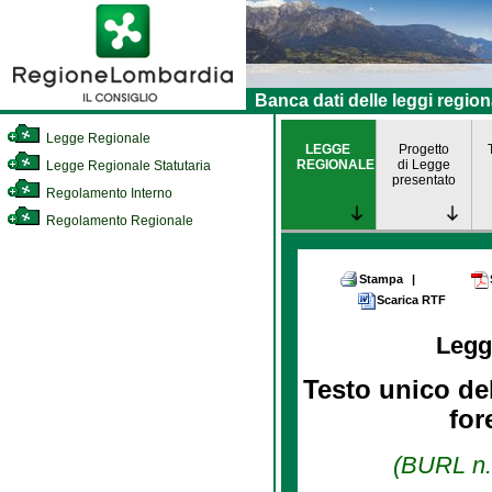
Banca dati delle leggi region
Legge Regionale
LEGGE
Progetto
REGIONALE
di Legge
Legge Regionale Statutaria
presentato
Regolamento Interno
Regolamento Regionale
Stampa
|
Scarica RTF
Legg
Testo unico del
for
(BURL n. 