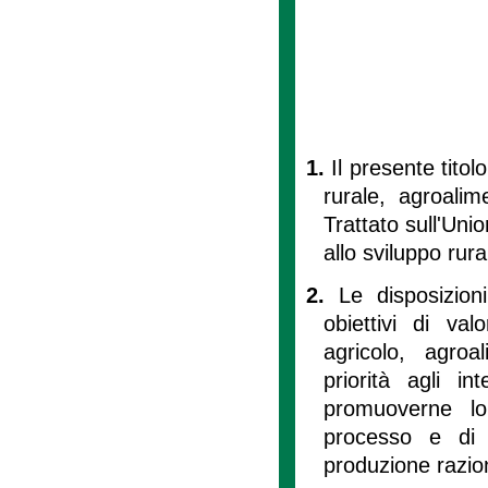
1.
Il presente titolo
rurale, agroalim
Trattato sull'Un
allo sviluppo rura
2.
Le disposizion
obiettivi di va
agricolo, agroa
priorità agli int
promuoverne lo
processo e di 
produzione razion