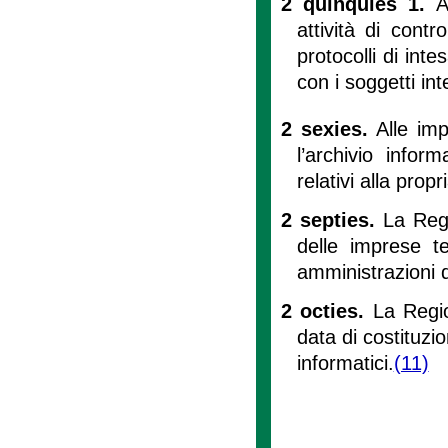
2 quinquies 1.
A
attività di cont
protocolli di inte
con i soggetti int
2 sexies.
Alle imp
l’archivio infor
relativi alla prop
2 septies.
La Regi
delle imprese t
amministrazioni d
2 octies.
La Regio
data di costituzi
informatici.
(11)