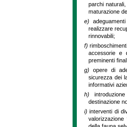
parchi naturali
maturazione dei
e)
adeguamenti 
realizzare recu
rinnovabili;
f)
rimboschimenti,
accessorie e di
preminenti final
g)
opere di ade
sicurezza dei l
informativi azie
h)
introduzion
destinazione n
i)
interventi di di
valorizzazione 
della fauna selv