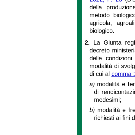
della produzion
metodo biologic
agricola, agroa
biologico.
2.
La Giunta regi
decreto minister
delle condizioni
modalità di svolg
di cui al
comma 
a)
modalità e tem
di rendicontazi
medesimi;
b)
modalità e fr
richiesti ai fin