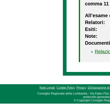
comma 11 d
All'esame 
Relatori:
Esiti:
Note:
Documenti
Relazi
Note Legali
Cookie Policy
Privacy
Dichiarazione di 
Consiglio Regionale della Lombardia - Via Fabio Filzi
protocollo.generale
© Copyright Consiglio Region