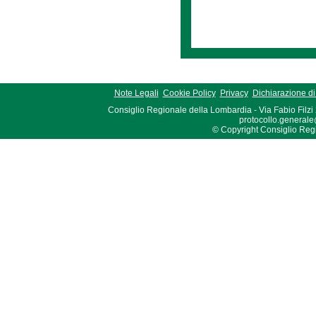
Note Legali
Cookie Policy
Privacy
Dichiarazione di 
Consiglio Regionale della Lombardia - Via Fabio Filzi
protocollo.generale
© Copyright Consiglio Region