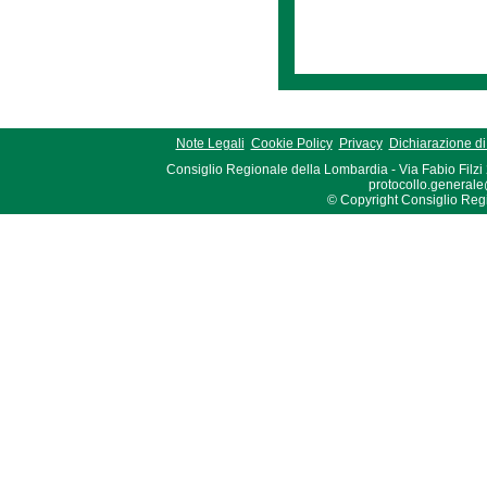
Note Legali
Cookie Policy
Privacy
Dichiarazione di 
Consiglio Regionale della Lombardia - Via Fabio Filzi
protocollo.generale
© Copyright Consiglio Region