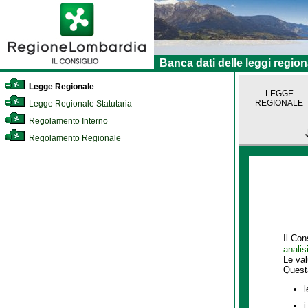
Banca dati delle leggi region
Legge Regionale
LEGGE
REGIONALE
Legge Regionale Statutaria
Regolamento Interno
Regolamento Regionale
Il Con
analis
Le va
Quest
l
i