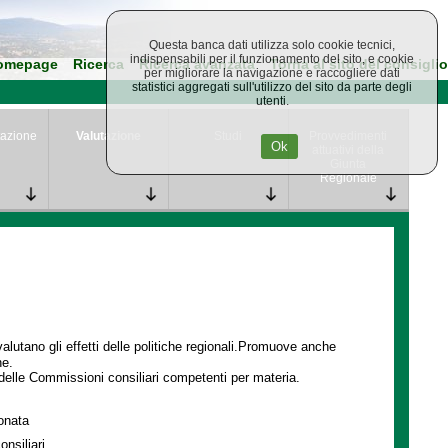
Questa banca dati utilizza solo cookie tecnici,
indispensabili per il funzionamento del sito, e cookie
omepage
Ricerca
Ricerca avanzata
Torna al sito del consiglio
per migliorare la navigazione e raccogliere dati
statistici aggregati sull'utilizzo del sito da parte degli
utenti.
azione
Valutazione
Studi
Provvedimenti
Ok
attuativi della
Giunta
Regionale
lutano gli effetti delle politiche regionali.Promuove anche
ne.
delle Commissioni consiliari competenti per materia.
ionata
onsiliari