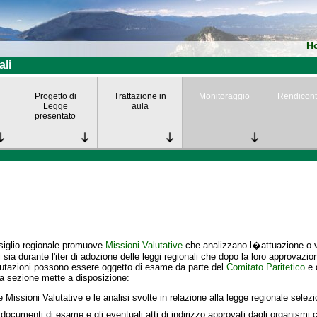
H
ali
Progetto di
Trattazione in
Monitoraggio
Rendicont
Legge
aula
presentato
siglio regionale promuove
Missioni Valutative
che analizzano l�attuazione o va
i
sia durante l'iter di adozione delle leggi regionali che dopo la loro approvazio
lutazioni possono essere oggetto di esame da parte del
Comitato Paritetico
e 
a sezione mette a disposizione:
e Missioni Valutative e le analisi svolte in relazione alla legge regionale selez
 documenti di esame e gli eventuali atti di indirizzo approvati dagli organismi c