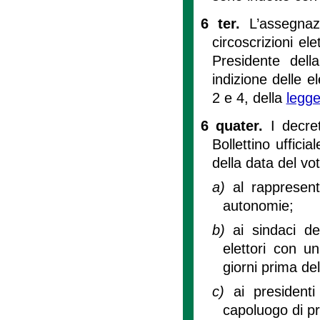
6 ter.
L’assegnaz
circoscrizioni el
Presidente dell
indizione delle e
2 e 4, della
legge
6 quater.
I decre
Bollettino uffic
della data del v
a)
al rappresent
autonomie;
b)
ai sindaci d
elettori con u
giorni prima del
c)
ai presidenti
capoluogo di pr