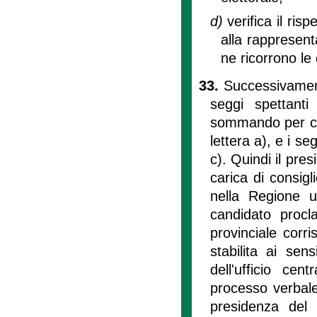
d)
verifica il ris
alla rappresent
ne ricorrono le 
33.
Successivament
seggi spettanti
sommando per ci
lettera a), e i se
c). Quindi il pres
carica di consigl
nella Regione u
candidato procl
provinciale corr
stabilita ai sen
dell'ufficio cen
processo verbale
presidenza del 