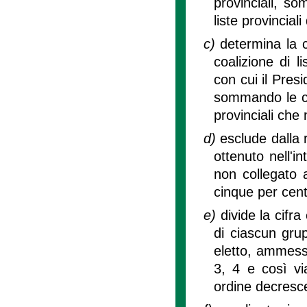
provinciali, som
liste provincial
c)
determina la c
coalizione di l
con cui il Pres
sommando le cifr
provinciali che
d)
esclude dalla r
ottenuto nell'i
non collegato 
cinque per cento
e)
divide la cifra
di ciascun grup
eletto, ammessi
3, 4 e così vi
ordine decresce