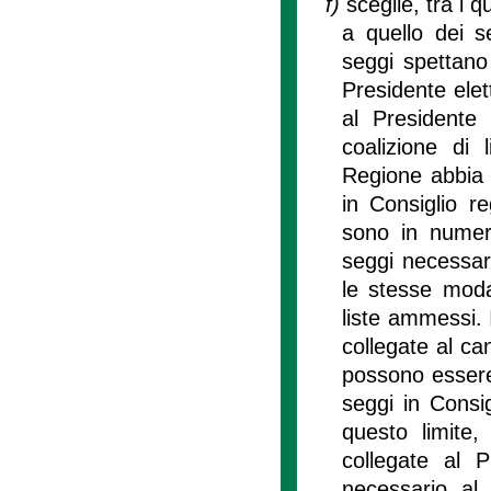
f)
sceglie, tra i q
a quello dei 
seggi spettano 
Presidente elet
al Presidente e
coalizione di 
Regione abbia 
in Consiglio r
sono in numero 
seggi necessar
le stesse modal
liste ammessi. I
collegate al ca
possono essere 
seggi in Consi
questo limite, 
collegate al 
necessario al 