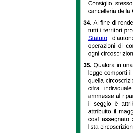
Consiglio stesso
cancelleria della 
34.
Al fine di rend
tutti i territori pr
Statuto
d'autono
operazioni di co
ogni circoscrizio
35.
Qualora in una d
legge comporti i
quella circoscriz
cifra individual
ammesse al riparto
il seggio è attr
attribuito il mag
così assegnato si
lista circoscrizio