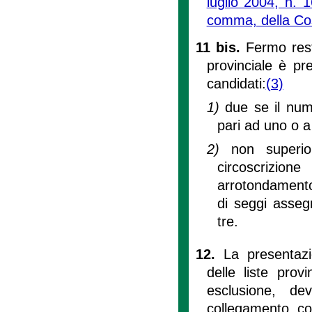
luglio 2004, n. 
comma, della Cos
11 bis.
Fermo res
provinciale è pr
candidati:
(3)
1)
due se il nume
pari ad uno o a
2)
non superio
circoscrizio
arrotondamento,
di seggi assegn
tre.
12.
La presentazi
delle liste pro
esclusione, de
collegamento co