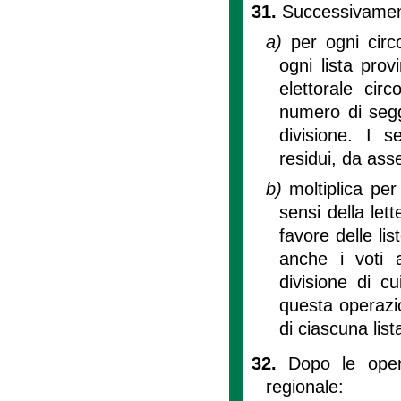
31.
Successivamente
a)
per ogni circo
ogni lista prov
elettorale cir
numero di seggi
divisione. I s
residui, da as
b)
moltiplica per
sensi della lett
favore delle lis
anche i voti a
divisione di cui
questa operazio
di ciascuna list
32.
Dopo le oper
regionale: