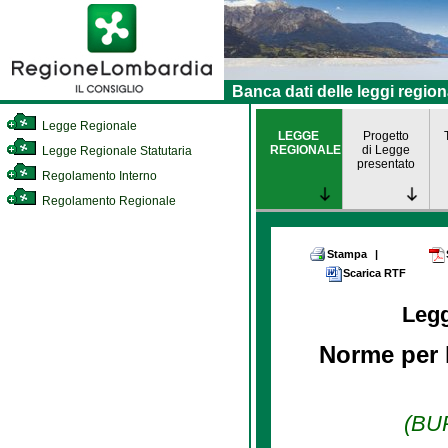
Banca dati delle leggi region
Legge Regionale
LEGGE
Progetto
REGIONALE
di Legge
Legge Regionale Statutaria
presentato
Regolamento Interno
Regolamento Regionale
Stampa
|
Scarica RTF
Leg
Norme per l
(BUR