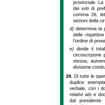
provinciale. La
dei voti di pre
comma 26, lett
sezioni della ci
d)
determina la 
delle rispettive
l'ordine di pres
e)
divide il tot
circoscrizione 
stessa, aument
divisione costit
29.
Di tutte le oper
duplice esempla
verbale, con i do
relativi atti e d
dal presidente d