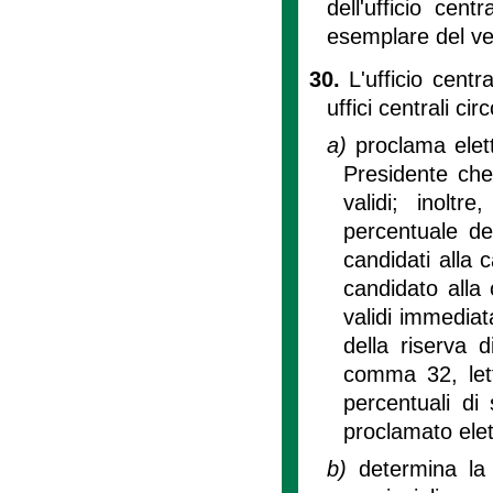
dell'ufficio cent
esemplare del ver
30.
L'ufficio centra
uffici centrali cir
a)
proclama elett
Presidente che
validi; inolt
percentuale dei
candidati alla c
candidato alla 
validi immediat
della riserva 
comma 32, lett
percentuali di
proclamato elet
b)
determina la 