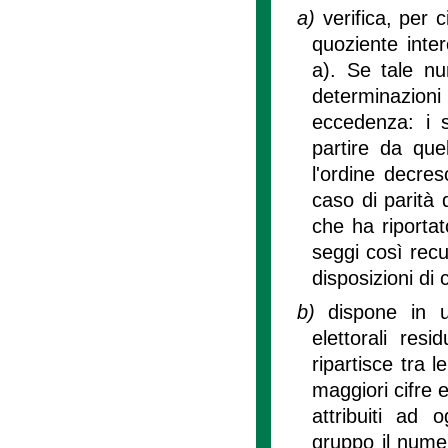
a)
verifica, per 
quoziente inter
a). Se tale nu
determinazioni 
eccedenza: i se
partire da qu
l'ordine decre
caso di parità 
che ha riportat
seggi così rec
disposizioni di c
b)
dispone in u
elettorali res
ripartisce tra l
maggiori cifre e
attribuiti ad 
gruppo il nume