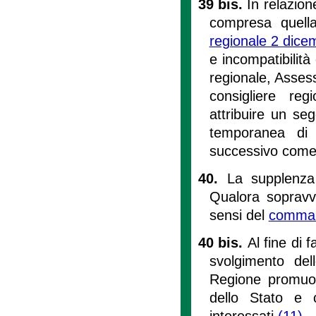
39 bis.
In relazion
compresa quella 
regionale 2 dice
e incompatibilità
regionale, Assess
consigliere re
attribuire un seg
temporanea di c
successivo come 
40.
La supplenza
Qualora sopravv
sensi del
comma
40 bis.
Al fine di 
svolgimento dell
Regione promuov
dello Stato e c
interessati.
(11)