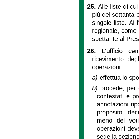
25.
Alle liste di c
più del settanta p
singole liste. Ai 
regionale, come 
spettante al Pres
26.
L'ufficio ce
ricevimento degl
operazioni:
a)
effettua lo sp
b)
procede, per 
contestati e p
annotazioni rip
proposito, dec
meno dei voti 
operazioni dev
sede la sezione