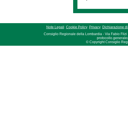
Note Legali
Cookie Policy
Privacy
Dichiarazione di 
Consiglio Regionale della Lombardia - Via Fabio Filzi
protocollo.generale
© Copyright Consiglio Region