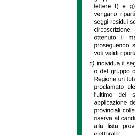
lettere f) e g
vengano riparti
seggi residui so
circoscrizione,
ottenuto il m
proseguendo s
voti validi ripor
c)
individua il s
o del gruppo di
Regione un tota
proclamato ele
l'ultimo dei s
applicazione del
provinciali coll
riserva al cand
alla lista pro
elettorale;