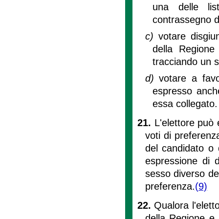
una delle li
contrassegno di 
c)
votare disgiu
della Regione
tracciando un s
d)
votare a favo
espresso anche
essa collegato.
21.
L'elettore può
voti di preferen
del candidato o 
espressione di 
sesso diverso de
preferenza.
(9)
22.
Qualora l'elett
della Regione e l