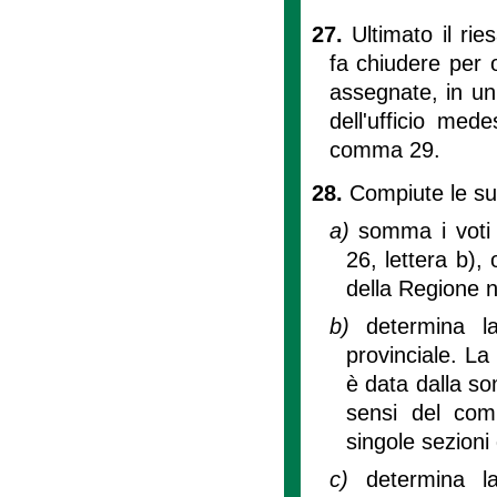
27.
Ultimato il rie
fa chiudere per 
assegnate, in un
dell'ufficio med
comma 29.
28.
Compiute le sud
a)
somma i voti 
26, lettera b),
della Regione ne
b)
determina la
provinciale. La 
è data dalla som
sensi del comm
singole sezioni 
c)
determina la