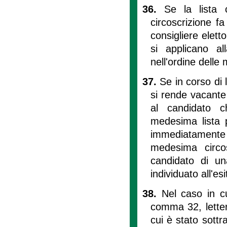
36.
Se la lista 
circoscrizione f
consigliere elett
si applicano al
nell'ordine delle m
37.
Se in corso di
si rende vacante 
al candidato ch
medesima lista p
immediatamente l'
medesima circos
candidato di una
individuato all'es
38.
Nel caso in c
comma 32, lettera
cui è stato sottr