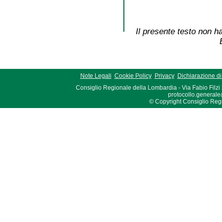
Il presente testo non ha
Note Legali
Cookie Policy
Privacy
Dichiarazione di 
Consiglio Regionale della Lombardia - Via Fabio Filzi
protocollo.generale
© Copyright Consiglio Region