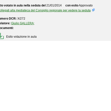
to votato in aula nella seduta del
21/01/2014
con esito
Approvato
llegati alla mediateca del Consiglio regionale per vedere la seduta
umero DCR:
X/272
elatore:
Giulio GALLERA;
ocumenti:
Esito votazione in aula