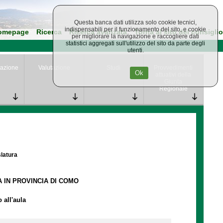
Questa banca dati utilizza solo cookie tecnici,
indispensabili per il funzionamento del sito, e cookie
omepage
Ricerca
Ricerca avanzata
Torna al sito del consiglio
per migliorare la navigazione e raccogliere dati
statistici aggregati sull'utilizzo del sito da parte degli
utenti.
azione
Valutazione
Studi
Provvedimenti
Ok
attuativi della
Giunta
Regionale
slatura
A IN PROVINCIA DI COMO
 all'aula