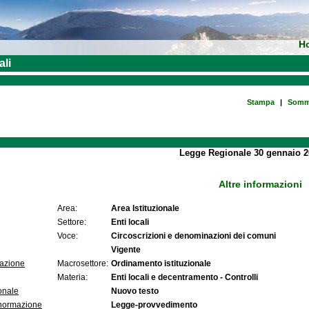
H
ali
Stampa
|
Somm
Legge Regionale 30 gennaio 2
Altre informazioni
Area:
Area Istituzionale
Settore:
Enti locali
Voce:
Circoscrizioni e denominazioni dei comuni
Vigente
lazione
Macrosettore:
Ordinamento istituzionale
Materia:
Enti locali e decentramento - Controlli
onale
Nuovo testo
 normazione
Legge-provvedimento