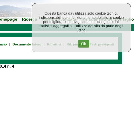
Questa banca dati utilizza solo cookie tecnici,
indispensabili per il funzionamento del sito, e cookie
omepage
Ricerca
Ricerca avanzata
Torna al sito del consiglio
per migliorare la navigazione e raccogliere dati
statistici aggregati sull'utilizzo del sito da parte degli
utenti.
Ok
ario
|
Documento Intero
|
Rif. attivi
|
Rif. passivi
|
Testi previgenti
014 n. 4