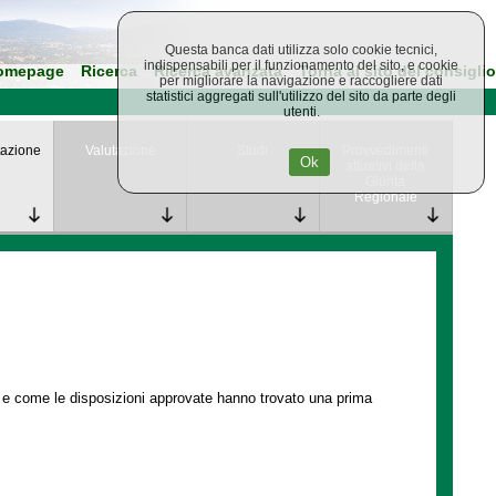
Questa banca dati utilizza solo cookie tecnici,
indispensabili per il funzionamento del sito, e cookie
omepage
Ricerca
Ricerca avanzata
Torna al sito del consiglio
per migliorare la navigazione e raccogliere dati
statistici aggregati sull'utilizzo del sito da parte degli
utenti.
azione
Valutazione
Studi
Provvedimenti
Ok
attuativi della
Giunta
Regionale
e e come le disposizioni approvate hanno trovato una prima