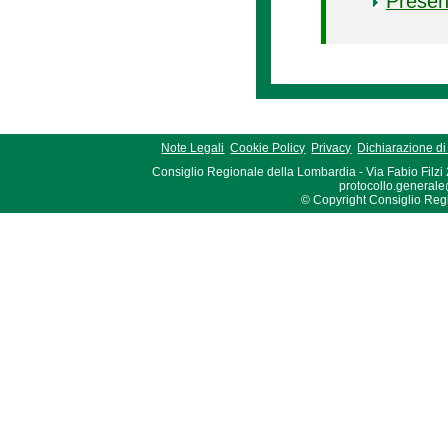
Presen
Note Legali
Cookie Policy
Privacy
Dichiarazione di 
Consiglio Regionale della Lombardia - Via Fabio Filzi
protocollo.generale
© Copyright Consiglio Region