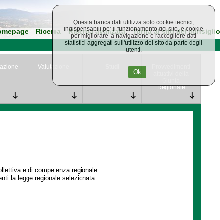
Questa banca dati utilizza solo cookie tecnici,
indispensabili per il funzionamento del sito, e cookie
omepage
Ricerca
Ricerca avanzata
Torna al sito del consiglio
per migliorare la navigazione e raccogliere dati
statistici aggregati sull'utilizzo del sito da parte degli
utenti.
azione
Valutazione
Studi
Provvedimenti
Ok
attuativi della
Giunta
Regionale
collettiva e di competenza regionale.
enti la legge regionale selezionata.