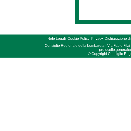
Note Legali
Cookie Policy
Privacy
Dichiarazione di 
Consiglio Regionale della Lombardia - Via Fabio Filzi
protocollo.generale
© Copyright Consiglio Region