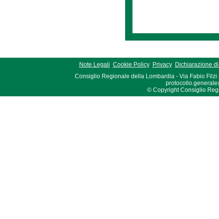
Note Legali
Cookie Policy
Privacy
Dichiarazione di 
Consiglio Regionale della Lombardia - Via Fabio Filzi
protocollo.generale
© Copyright Consiglio Region