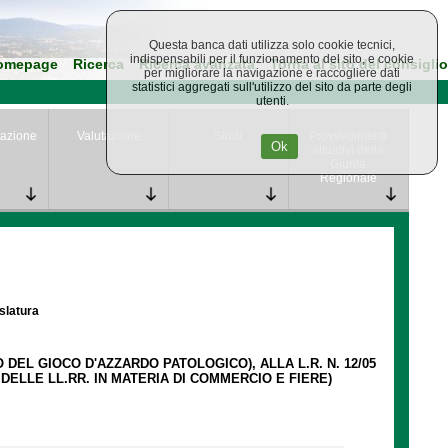
Questa banca dati utilizza solo cookie tecnici,
indispensabili per il funzionamento del sito, e cookie
omepage
Ricerca
Ricerca avanzata
Torna al sito del consiglio
per migliorare la navigazione e raccogliere dati
statistici aggregati sull'utilizzo del sito da parte degli
utenti.
azione
Valutazione
Studi
Provvedimenti
Ok
attuativi della
Giunta
Regionale
islatura
 DEL GIOCO D'AZZARDO PATOLOGICO), ALLA L.R. N. 12/05
 DELLE LL.RR. IN MATERIA DI COMMERCIO E FIERE)