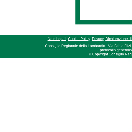
Note Legali
Cookie Policy
Privacy
Dichiarazione di 
Consiglio Regionale della Lombardia - Via Fabio Filzi
protocollo.generale
© Copyright Consiglio Region