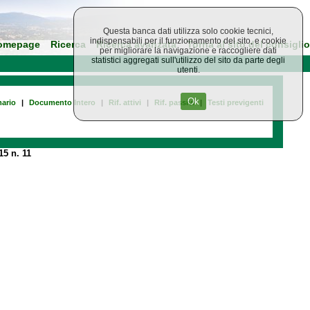
Questa banca dati utilizza solo cookie tecnici,
indispensabili per il funzionamento del sito, e cookie
omepage
Ricerca
Ricerca avanzata
Torna al sito del consiglio
per migliorare la navigazione e raccogliere dati
statistici aggregati sull'utilizzo del sito da parte degli
utenti.
Ok
ario
|
Documento Intero
|
Rif. attivi
|
Rif. passivi
|
Testi previgenti
5 n. 11