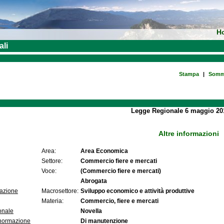
H
ali
Stampa
|
Somm
Legge Regionale 6 maggio 201
Altre informazioni
Area:
Area Economica
Settore:
Commercio fiere e mercati
Voce:
(Commercio fiere e mercati)
Abrogata
lazione
Macrosettore:
Sviluppo economico e attività produttive
Materia:
Commercio, fiere e mercati
onale
Novella
 normazione
Di manutenzione