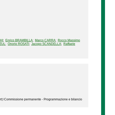
HI
;
Enrico BRAMBILLA
;
Marco CARRA
;
Rocco Massimo
ZZUL
;
Onorio ROSATI
;
Jacopo SCANDELLA
;
Raffaele
ort;I Commissione permanente - Programmazione e bilancio