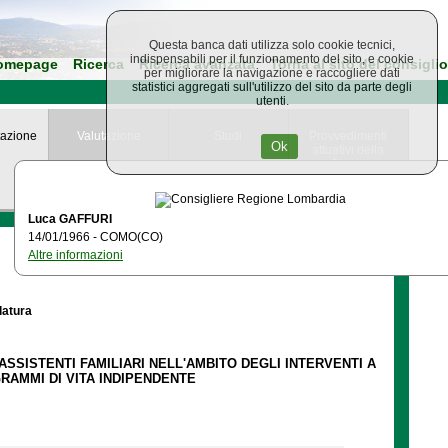
Questa banca dati utilizza solo cookie tecnici,
indispensabili per il funzionamento del sito, e cookie
omepage
Ricerca
Ricerca avanzata
Torna al sito del consiglio
per migliorare la navigazione e raccogliere dati
statistici aggregati sull'utilizzo del sito da parte degli
utenti.
azione
Valutazione
Studi
Provvedimenti
Ok
attuativi della
Giunta
Regionale
Luca GAFFURI
14/01/1966 - COMO(CO)
Altre informazioni
latura
SSISTENTI FAMILIARI NELL'AMBITO DEGLI INTERVENTI A
RAMMI DI VITA INDIPENDENTE