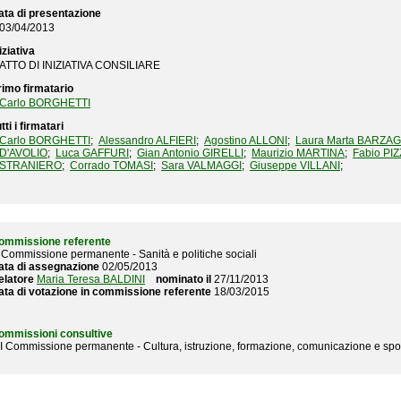
ata di presentazione
03/04/2013
iziativa
ATTO DI INIZIATIVA CONSILIARE
rimo firmatario
Carlo BORGHETTI
tti i firmatari
Carlo BORGHETTI
;
Alessandro ALFIERI
;
Agostino ALLONI
;
Laura Marta BARZAG
D'AVOLIO
;
Luca GAFFURI
;
Gian Antonio GIRELLI
;
Maurizio MARTINA
;
Fabio PI
STRANIERO
;
Corrado TOMASI
;
Sara VALMAGGI
;
Giuseppe VILLANI
;
ommissione referente
I Commissione permanente - Sanità e politiche sociali
ata di assegnazione
02/05/2013
elatore
Maria Teresa BALDINI
nominato il
27/11/2013
ata di votazione in commissione referente
18/03/2015
ommissioni consultive
II Commissione permanente - Cultura, istruzione, formazione, comunicazione e sp