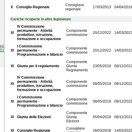
Consigliere
X
Consiglio Regionale
17/03/2013
04/04/201
regionale
Cariche ricoperte in altre legislature
IV Commissione
permanente - Attività
Componente
XI
20/12/2022
14/03/202
produttive, istruzione,
commissione
formazione e occupazione
HI
;
Enrico BRAMBILLA
I Commissione
;
Marco CARRA
;
Rocco Massimo
Componente
ZZUL
;
Onorio ROSATI
XI
permanente -
;
Jacopo SCANDELLA
;
Raffaele
20/12/2022
14/03/202
commissione
Programmazione e bilancio
Componente
XI
Giunta per il regolamento
Giunta
23/05/2018
08/12/202
Regolamento
IV Commissione
permanente - Attività
Componente
XI
08/05/2018
08/12/202
produttive, istruzione,
commissione
formazione e occupazione
I Commissione
Componente
XI
permanente -
08/05/2018
08/12/202
commissione
Programmazione e bilancio
Componente
XI
Giunta delle Elezioni
Giunta
05/04/2018
08/12/202
Elezioni
Consigliere
XI
Consiglio Regionale
26/03/2018
14/03/202