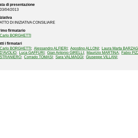
ata di presentazione
03/04/2013
iziativa
ATTO DI INIZIATIVA CONSILIARE
rimo firmatario
Carlo BORGHETTI
tti i firmatari
Carlo BORGHETTI
;
Alessandro ALFIERI
;
Agostino ALLONI
;
Laura Marta BARZAG
D'AVOLIO
;
Luca GAFFURI
;
Gian Antonio GIRELLI
;
Maurizio MARTINA
;
Fabio PI
STRANIERO
;
Corrado TOMASI
;
Sara VALMAGGI
;
Giuseppe VILLANI
;