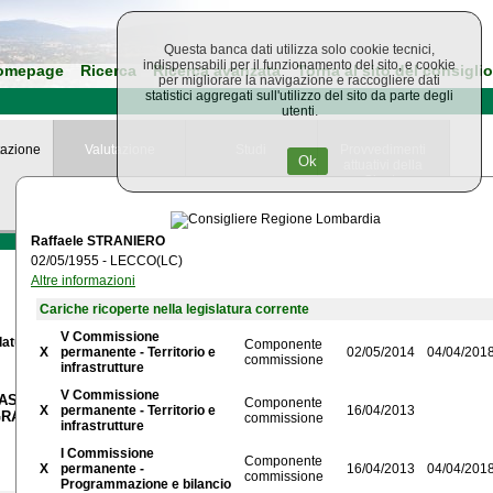
Questa banca dati utilizza solo cookie tecnici,
indispensabili per il funzionamento del sito, e cookie
omepage
Ricerca
Ricerca avanzata
Torna al sito del consiglio
per migliorare la navigazione e raccogliere dati
statistici aggregati sull'utilizzo del sito da parte degli
utenti.
azione
Valutazione
Studi
Provvedimenti
Ok
attuativi della
Giunta
Regionale
Raffaele STRANIERO
02/05/1955 - LECCO(LC)
Altre informazioni
Cariche ricoperte nella legislatura corrente
V Commissione
latura
Componente
X
permanente - Territorio e
02/05/2014
04/04/201
commissione
infrastrutture
V Commissione
SSISTENTI FAMILIARI NELL'AMBITO DEGLI INTERVENTI A
Componente
X
permanente - Territorio e
16/04/2013
RAMMI DI VITA INDIPENDENTE
commissione
infrastrutture
I Commissione
Componente
X
permanente -
16/04/2013
04/04/201
commissione
Programmazione e bilancio