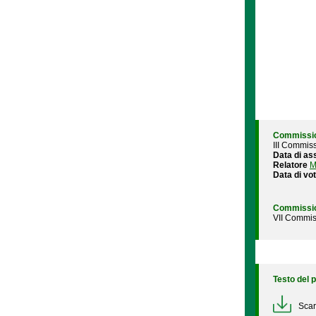
Commissio
III Commiss
Data di as
Relatore
M
Data di vo
Commissio
VII Commis
Testo del 
Scar