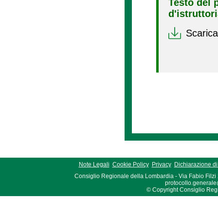
Testo del 
d'istruttor
Scarica
Note Legali
Cookie Policy
Privacy
Dichiarazione di 
Consiglio Regionale della Lombardia - Via Fabio Filzi
protocollo.generale
© Copyright Consiglio Region