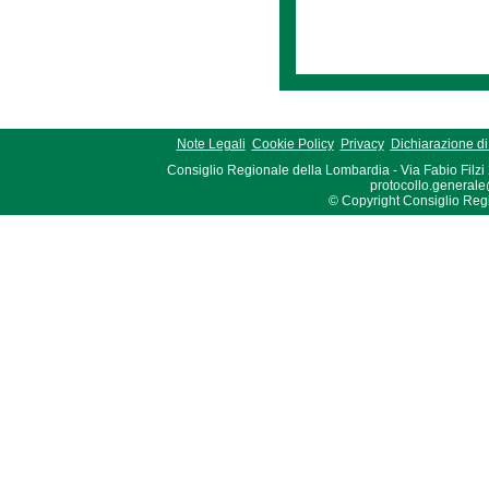
Note Legali
Cookie Policy
Privacy
Dichiarazione di 
Consiglio Regionale della Lombardia - Via Fabio Filzi
protocollo.generale
© Copyright Consiglio Region