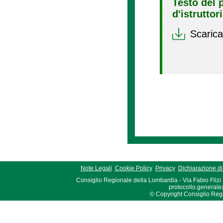
Testo del 
d'istruttor
Scarica
Note Legali
Cookie Policy
Privacy
Dichiarazione di 
Consiglio Regionale della Lombardia - Via Fabio Filzi
protocollo.generale
© Copyright Consiglio Region