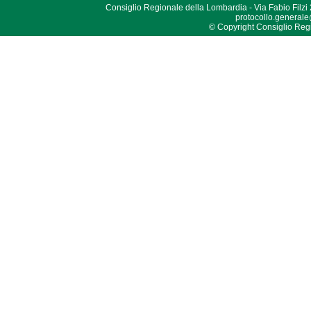
Consiglio Regionale della Lombardia - Via Fabio Filzi
protocollo.generale
© Copyright Consiglio Region