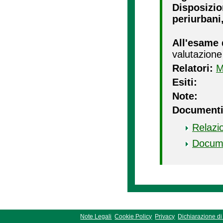
Disposizion
periurbani,
All'esame 
valutazione
Relatori:
M
Esiti:
Note:
Documenti
Relazi
Docum
Note Legali
Cookie Policy
Privacy
Dichiarazione di 