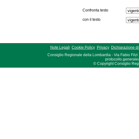
Confronta testo
con il testo
Note Legali
Cookie Policy
Privacy
Dichiarazione di 
Consiglio Regionale della Lombardia - Via Fabio Filzi
protocollo.generale
© Copyright Consiglio Region