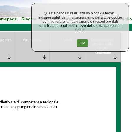
Questa banca dati utilizza solo cookie tecnici,
indispensabili per il funzionamento del sito, e cookie
omepage
Ricerca
Ricerca avanzata
Torna al sito del consiglio
per migliorare la navigazione e raccogliere dati
statistici aggregati sull'utilizzo del sito da parte degli
utenti.
azione
Valutazione
Studi
Provvedimenti
Ok
attuativi della
Giunta
Regionale
collettiva e di competenza regionale.
enti la legge regionale selezionata.