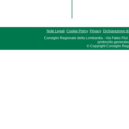
Note Legali
Cookie Policy
Privacy
Dichiarazione di 
Consiglio Regionale della Lombardia - Via Fabio Filzi
protocollo.generale
© Copyright Consiglio Region