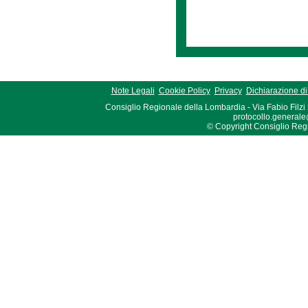
Note Legali
Cookie Policy
Privacy
Dichiarazione di 
Consiglio Regionale della Lombardia - Via Fabio Filzi
protocollo.generale
© Copyright Consiglio Region