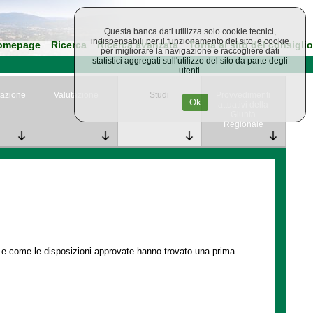
Questa banca dati utilizza solo cookie tecnici,
indispensabili per il funzionamento del sito, e cookie
omepage
Ricerca
Ricerca avanzata
Torna al sito del consiglio
per migliorare la navigazione e raccogliere dati
statistici aggregati sull'utilizzo del sito da parte degli
utenti.
azione
Valutazione
Studi
Provvedimenti
Ok
attuativi della
Giunta
Regionale
e e come le disposizioni approvate hanno trovato una prima