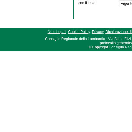
con il testo
Note Legali
Cookie Policy
Privacy
Dichiarazione di 
Consiglio Regionale della Lombardia - Via Fabio Filzi
protocollo.generale
© Copyright Consiglio Region