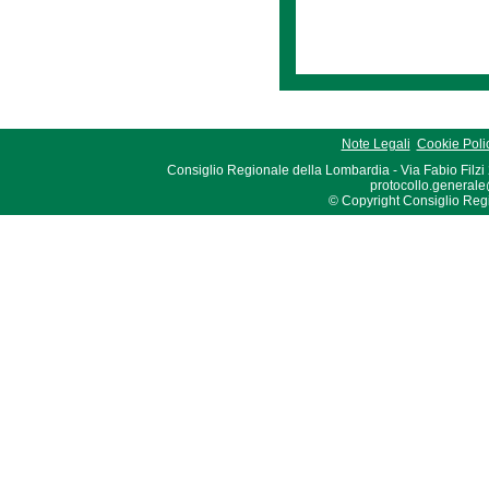
Note Legali
Cookie Poli
Consiglio Regionale della Lombardia - Via Fabio Filzi
protocollo.generale
© Copyright Consiglio Region