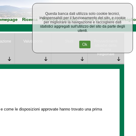
Questa banca dati utilizza solo cookie tecnici,
indispensabili per il funzionamento del sito, e cookie
omepage
Ricerca
Ricerca avanzata
Torna al sito del consiglio
per migliorare la navigazione e raccogliere dati
statistici aggregati sull'utilizzo del sito da parte degli
utenti.
azione
Valutazione
Studi
Provvedimenti
Ok
attuativi della
Giunta
Regionale
e e come le disposizioni approvate hanno trovato una prima