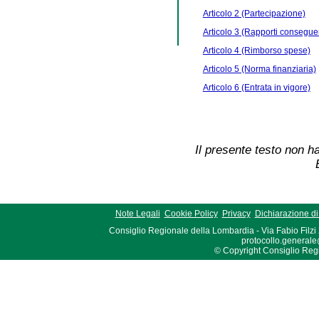
Articolo 2 (Partecipazione)
Articolo 3 (Rapporti conseguent
Articolo 4 (Rimborso spese)
Articolo 5 (Norma finanziaria)
Articolo 6 (Entrata in vigore)
Il presente testo non ha
Note Legali
Cookie Policy
Privacy
Dichiarazione di 
Consiglio Regionale della Lombardia - Via Fabio Filzi
protocollo.generale
© Copyright Consiglio Region