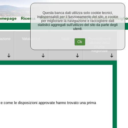
Questa banca dati utilizza solo cookie tecnici,
indispensabili per il funzionamento del sito, e cookie
omepage
Ricerca
Ricerca avanzata
Torna al sito del consiglio
per migliorare la navigazione e raccogliere dati
statistici aggregati sull'utilizzo del sito da parte degli
utenti.
azione
Valutazione
Studi
Provvedimenti
Ok
attuativi della
Giunta
Regionale
e e come le disposizioni approvate hanno trovato una prima