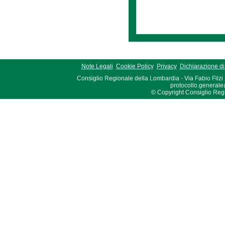
Note Legali
Cookie Policy
Privacy
Dichiarazione di 
Consiglio Regionale della Lombardia - Via Fabio Filzi
protocollo.generale
© Copyright Consiglio Region