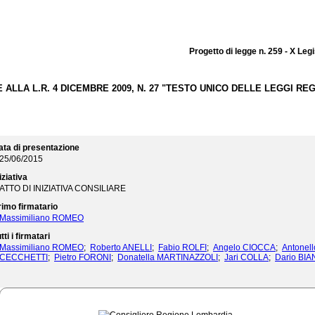
Progetto di legge n. 259 - X Leg
 ALLA L.R. 4 DICEMBRE 2009, N. 27 "TESTO UNICO DELLE LEGGI REG
ata di presentazione
25/06/2015
iziativa
ATTO DI INIZIATIVA CONSILIARE
rimo firmatario
Massimiliano ROMEO
tti i firmatari
Massimiliano ROMEO
;
Roberto ANELLI
;
Fabio ROLFI
;
Angelo CIOCCA
;
Antonel
CECCHETTI
;
Pietro FORONI
;
Donatella MARTINAZZOLI
;
Jari COLLA
;
Dario BIA