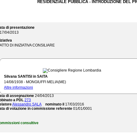
RESIDENZIALE PUBBLICA - INTRODUZIONE DEL PR
ata di presentazione
17/04/2013
iziativa
ATTO DI INIZIATIVA CONSILIARE
Silvana SANTISI in SAITA
14/08/1938 - MONGIUFFI MELIA(ME)
ommissione referente
Altre informazioni
Commissione permanente - Territorio e infrastrutture
ata di assegnazione
24/04/2013
bbinato a PDL
273
elatore
Alessandro SALA
nominato il
17/03/2016
ata di votazione in commissione referente
01/01/0001
ommissioni consultive