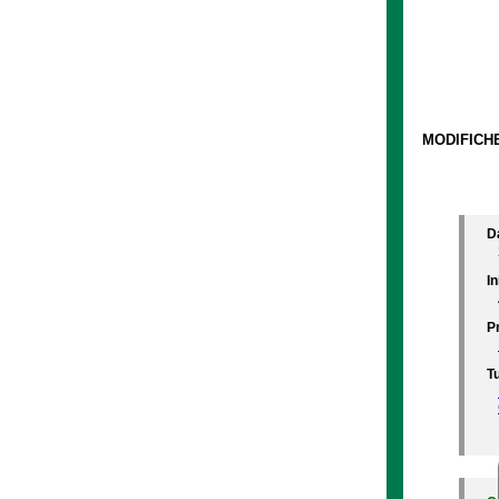
MODIFICHE
D
In
P
Tu