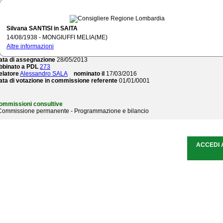
Silvana SANTISI in SAITA
14/08/1938 - MONGIUFFI MELIA(ME)
ommissione referente
Altre informazioni
Commissione permanente - Territorio e infrastrutture
ata di assegnazione
28/05/2013
bbinato a PDL
273
elatore
Alessandro SALA
nominato il
17/03/2016
ata di votazione in commissione referente
01/01/0001
ommissioni consultive
 Commissione permanente - Programmazione e bilancio
ACCEDI 