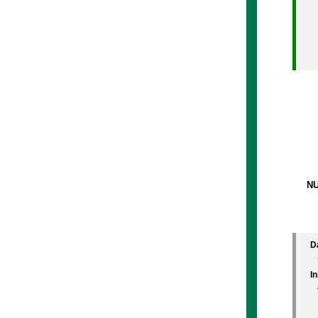
NU
D
In