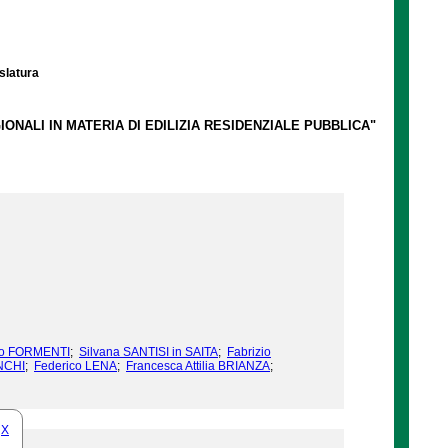
islatura
IONALI IN MATERIA DI EDILIZIA RESIDENZIALE PUBBLICA"
lo FORMENTI
;
Silvana SANTISI in SAITA
;
Fabrizio
NCHI
;
Federico LENA
;
Francesca Attilia BRIANZA
;
X