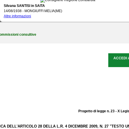
ommissione referente
Commissione permanente - Territorio e infrastrutture
Silvana SANTISI in SAITA
ata di assegnazione
03/07/2015
14/08/1938 - MONGIUFFI MELIA(ME)
bbinato a PDL
273
Altre informazioni
elatore
Alessandro SALA
nominato il
17/03/2016
ata di votazione in commissione referente
01/01/0001
ommissioni consultive
ACCEDI 
Progetto di legge n. 23 - X Legi
CA DELL'ARTICOLO 28 DELLA L.R. 4 DICEMBRE 2009, N. 27 "TESTO U