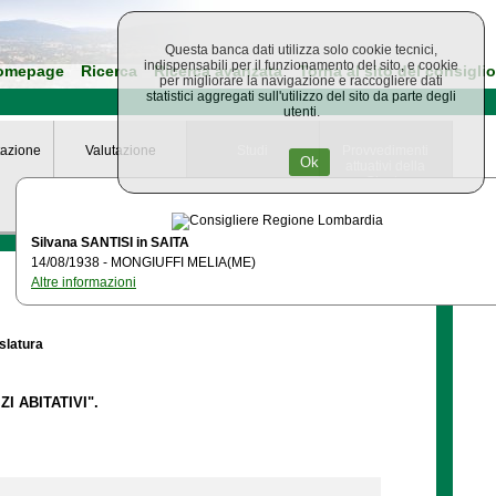
Questa banca dati utilizza solo cookie tecnici,
indispensabili per il funzionamento del sito, e cookie
omepage
Ricerca
Ricerca avanzata
Torna al sito del consiglio
per migliorare la navigazione e raccogliere dati
statistici aggregati sull'utilizzo del sito da parte degli
utenti.
azione
Valutazione
Studi
Provvedimenti
Ok
attuativi della
Giunta
Regionale
Silvana SANTISI in SAITA
14/08/1938 - MONGIUFFI MELIA(ME)
Altre informazioni
islatura
I ABITATIVI".