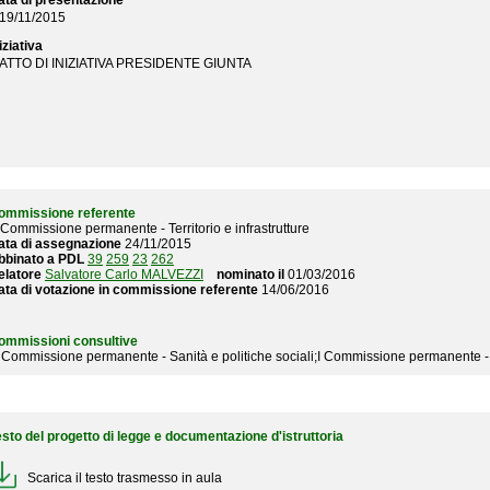
ata di presentazione
19/11/2015
iziativa
ATTO DI INIZIATIVA PRESIDENTE GIUNTA
ommissione referente
Commissione permanente - Territorio e infrastrutture
ata di assegnazione
24/11/2015
bbinato a PDL
39
259
23
262
elatore
Salvatore Carlo MALVEZZI
nominato il
01/03/2016
ata di votazione in commissione referente
14/06/2016
ommissioni consultive
II Commissione permanente - Sanità e politiche sociali;I Commissione permanente 
esto del progetto di legge e documentazione d'istruttoria
Scarica il testo trasmesso in aula