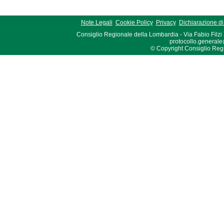
Note Legali
Cookie Policy
Privacy
Dichiarazione di 
Consiglio Regionale della Lombardia - Via Fabio Filzi
protocollo.generale
© Copyright Consiglio Region