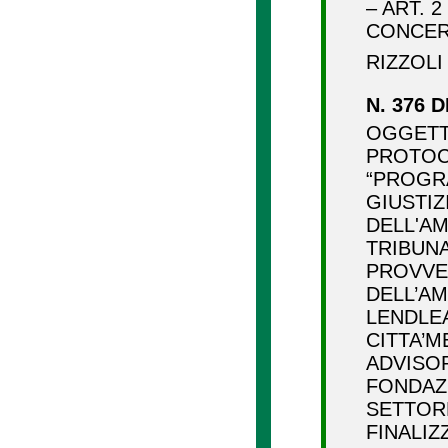
– ART. 
CONCER
RIZZOL
N. 376 D
OGGETT
PROTOC
“PROGRA
GIUSTIZ
DELL'AM
TRIBUNA
PROVVE
DELL’AM
LENDLEA
CITTA’M
ADVISOR
FONDAZ
SETTORE
FINALIZ