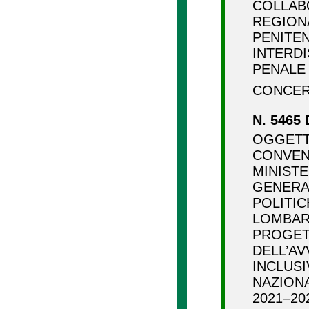
COLLAB
REGION
PENITENZ
INTERD
PENALE E
CONCER
N. 5465 
OGGETT
CONVENZ
MINISTE
GENERA
POLITIC
LOMBARD
PROGETT
DELL’AV
INCLUS
NAZIONA
2021–20