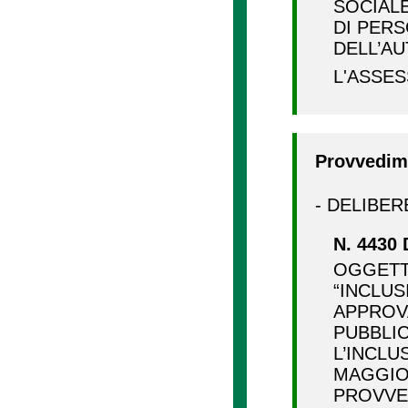
SOCIALE
DI PER
DELL’AU
L'ASSE
Provvedime
- DELIBER
N. 4430 
OGGETTO
“INCLUS
APPROVA
PUBBLIC
L’INCLU
MAGGIO
PROVVED