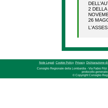
DELL’AU
2 DELLA
NOVEMBR
26 MAGG
L'ASSE
Note Legali
Cookie Policy
Privacy
Dichiarazione di 
Consiglio Regionale della Lombardia - Via Fabio Filzi
protocollo.generale
© Copyright Consiglio Region