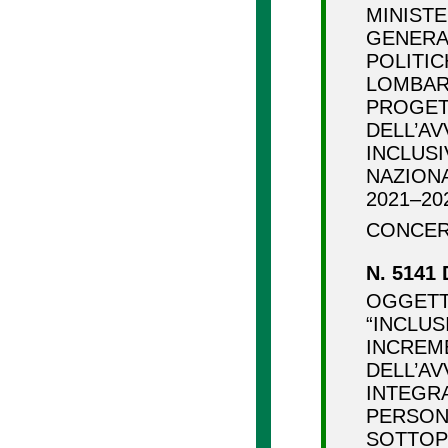
MINISTE
GENERA
POLITIC
LOMBARD
PROGETT
DELL’AV
INCLUS
NAZIONA
2021–20
CONCER
N. 5141 
OGGETTO
“INCLUS
INCREM
DELL’AV
INTEGRA
PERSON
SOTTOP