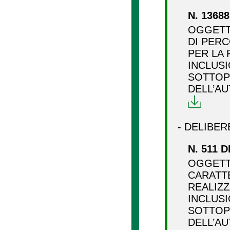
N. 13688
OGGETT
DI PERC
PER LA 
INCLUS
SOTTOP
DELL’AU
- DELIBER
N. 511 D
OGGETT
CARATTE
REALIZZ
INCLUS
SOTTOP
DELL’AU