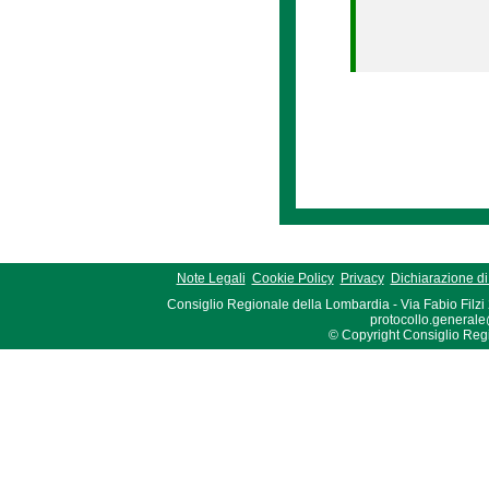
Note Legali
Cookie Policy
Privacy
Dichiarazione di 
Consiglio Regionale della Lombardia - Via Fabio Filzi
protocollo.generale
© Copyright Consiglio Region