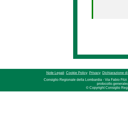
Note Legali
Cookie Policy
Privacy
Dichiarazione di 
Consiglio Regionale della Lombardia - Via Fabio Filzi
protocollo.generale
© Copyright Consiglio Region